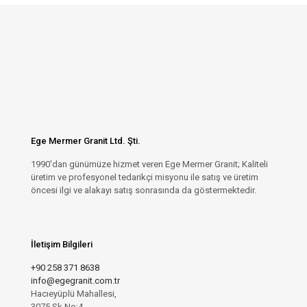
Ege Mermer Granit Ltd. Şti.
1990'dan günümüze hizmet veren Ege Mermer Granit; Kaliteli
üretim ve profesyonel tedarikçi misyonu ile satış ve üretim
öncesi ilgi ve alakayı satış sonrasında da göstermektedir.
İletişim Bilgileri
+90 258 371 8638
info@egegranit.com.tr
Hacıeyüplü Mahallesi,
3075.Sk.No:4