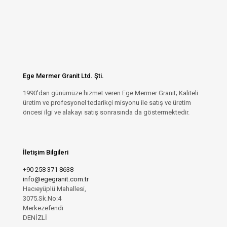
Ege Mermer Granit Ltd. Şti.
1990'dan günümüze hizmet veren Ege Mermer Granit; Kaliteli
üretim ve profesyonel tedarikçi misyonu ile satış ve üretim
öncesi ilgi ve alakayı satış sonrasında da göstermektedir.
İletişim Bilgileri
+90 258 371 8638
info@egegranit.com.tr
Hacıeyüplü Mahallesi,
3075.Sk.No:4
Merkezefendi
DENİZLİ